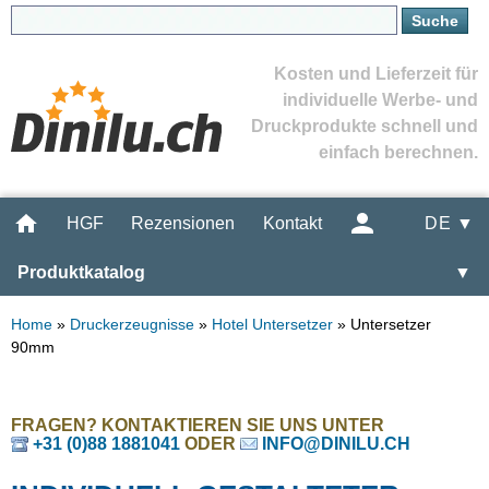
Kosten und Lieferzeit für
individuelle Werbe- und
Druckprodukte schnell und
einfach berechnen.
HGF
Rezensionen
Kontakt
DE ▼
Produktkatalog
▼
Home
»
Druckerzeugnisse
»
Hotel Untersetzer
»
Untersetzer
90mm
FRAGEN? KONTAKTIEREN SIE UNS UNTER
+31 (0)88 1881041
ODER
INFO@DINILU.CH