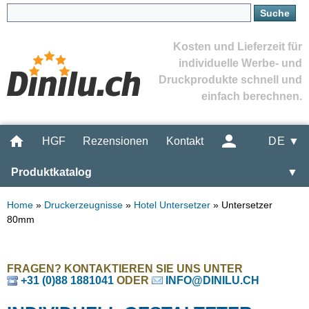
Kosten und Lieferzeit für
individuelle Werbe- und
Druckprodukte schnell und
einfach berechnen.
HGF
Rezensionen
Kontakt
DE ▼
Produktkatalog
▼
Home
»
Druckerzeugnisse
»
Hotel Untersetzer
»
Untersetzer
80mm
FRAGEN? KONTAKTIEREN SIE UNS UNTER
+31 (0)88 1881041
ODER
INFO@DINILU.CH