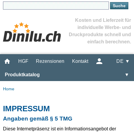
Kosten und Lieferzeit für
individuelle Werbe- und
Druckprodukte schnell und
einfach berechnen.
HGF
Rezensionen
Kontakt
DE ▼
Produktkatalog
▼
Home
IMPRESSUM
Angaben gemäß § 5 TMG
Diese Internetpräsenz ist ein Informationsangebot der