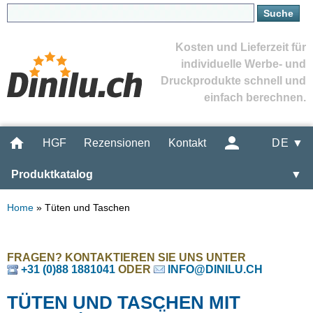
Kosten und Lieferzeit für
individuelle Werbe- und
Druckprodukte schnell und
einfach berechnen.
HGF
Rezensionen
Kontakt
DE ▼
Produktkatalog
▼
Home
»
Tüten und Taschen
FRAGEN? KONTAKTIEREN SIE UNS UNTER
+31 (0)88 1881041
ODER
INFO@DINILU.CH
TÜTEN UND TASCHEN MIT