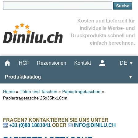
Kosten und Lieferzeit für
individuelle Werbe- und
Druckprodukte schnell und
einfach berechnen.
HGF
Rezensionen
Kontakt
DE ▼
Produktkatalog
▼
Home
»
Tüten und Taschen
»
Papiertragetaschen
»
Papiertragetasche 25x35hx10cm
FRAGEN? KONTAKTIEREN SIE UNS UNTER
+31 (0)88 1881041
ODER
INFO@DINILU.CH