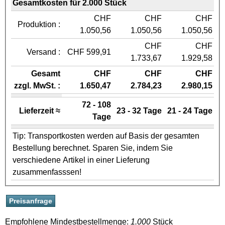
Gesamtkosten für 2.000 Stück
CHF
CHF
CHF
Produktion :
1.050,56
1.050,56
1.050,56
CHF
CHF
Versand :
CHF 599,91
1.733,67
1.929,58
Gesamt
CHF
CHF
CHF
zzgl. MwSt. :
1.650,47
2.784,23
2.980,15
72 - 108
Lieferzeit ≈
23 - 32 Tage
21 - 24 Tage
Tage
Tip: Transportkosten werden auf Basis der gesamten
Bestellung berechnet. Sparen Sie, indem Sie
verschiedene Artikel in einer Lieferung
zusammenfasssen!
Empfohlene Mindestbestellmenge:
1.000
Stück