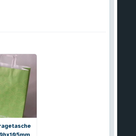
tragetasche
30hx105mm