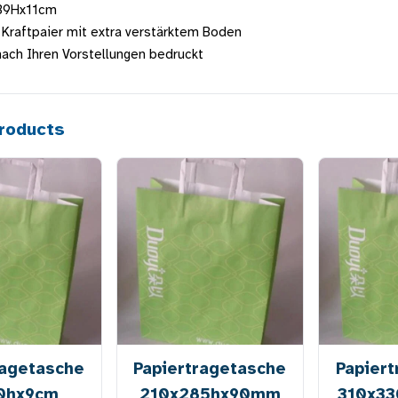
39Hx11cm
 Kraftpaier mit extra verstärktem Boden
 nach Ihren Vorstellungen bedruckt
roducts
ragetasche
Papiertragetasche
Papier
0hx9cm
210x285hx90mm
310x3