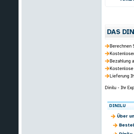
DAS DI
Berechnen S
Kostenloser
Bezahlung a
Kostenlose
Lieferung I
Dinilu - Ihr E
DINILU
Über u
Beste
Dinilu