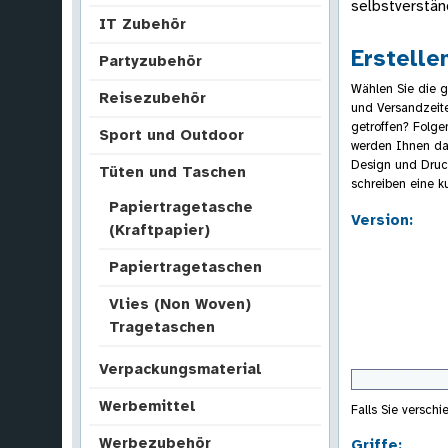
selbstverstän
IT Zubehör
Erstelle
Partyzubehör
Wählen Sie die g
Reisezubehör
und Versandzeit
getroffen? Folgen
Sport und Outdoor
werden Ihnen da
Design und Druck
Tüten und Taschen
schreiben eine k
Papiertragetasche
Version:
(Kraftpapier)
Papiertragetaschen
Vlies (Non Woven)
Tragetaschen
Verpackungsmaterial
Werbemittel
Falls Sie verschi
Werbezubehör
Griffe: