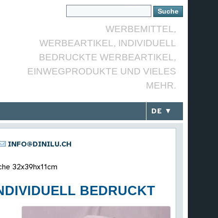
WERBEMITTEL,
WERBEARTIKEL, INDIVIDUELL
BEDRUCKTE WERBEARTIKEL,
EINWEGPRODUKTE UND VIELES
MEHR.
DE ▼
INFO@DINILU.CH
sche 32x39hx11cm
INDIVIDUELL BEDRUCKT