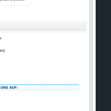
r.
en)
 UNS AUF: