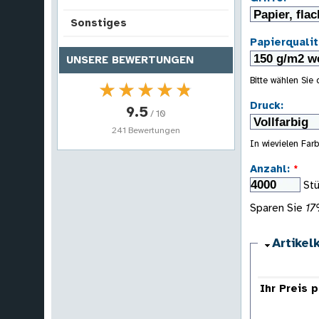
Sonstiges
Papierqualit
UNSERE BEWERTUNGEN
Bitte wählen Sie
★★★★★
★★★★★
Druck:
9.5
/ 10
241 Bewertungen
In wievielen Farb
Anzahl:
*
St
Sparen Sie
1
Artikel
Ihr Preis 