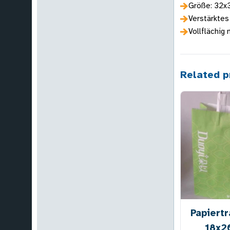
Größe: 32x
Verstärktes
Vollflächig
Related p
Papiert
18x2