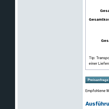
Gesa
Gesamtkos
Gesa
Tip: Transp
einer Liefe
Empfohlene M
Ausführ