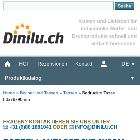
Kosten und Lieferzeit für
individuelle Werbe- und
Druckprodukte schnell und
einfach berechnen.
HGF
Rezensionen
Kontakt
DE ▼
Produktkatalog
▼
Home
»
Becher und Tassen
»
Tassen
»
Bedruckte Tasse
80x76x90mm
FRAGEN? KONTAKTIEREN SIE UNS UNTER
+31 (0)88 1881041
ODER
INFO@DINILU.CH