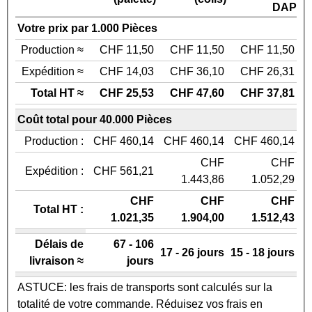
DAP
Votre prix par 1.000 Pièces
Production ≈
CHF 11,50
CHF 11,50
CHF 11,50
Expédition ≈
CHF 14,03
CHF 36,10
CHF 26,31
Total HT ≈
CHF 25,53
CHF 47,60
CHF 37,81
Coût total pour 40.000 Pièces
Production :
CHF 460,14
CHF 460,14
CHF 460,14
CHF
CHF
Expédition :
CHF 561,21
1.443,86
1.052,29
CHF
CHF
CHF
Total HT :
1.021,35
1.904,00
1.512,43
Délais de
67 - 106
17 - 26 jours
15 - 18 jours
livraison ≈
jours
ASTUCE: les frais de transports sont calculés sur la
totalité de votre commande. Réduisez vos frais en