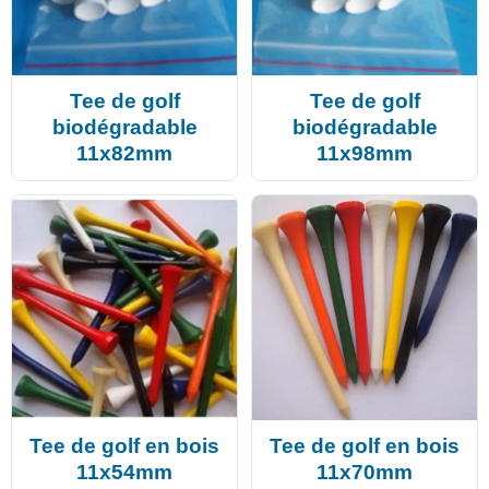
Tee de golf
Tee de golf
biodégradable
biodégradable
11x82mm
11x98mm
Tee de golf en bois
Tee de golf en bois
11x54mm
11x70mm