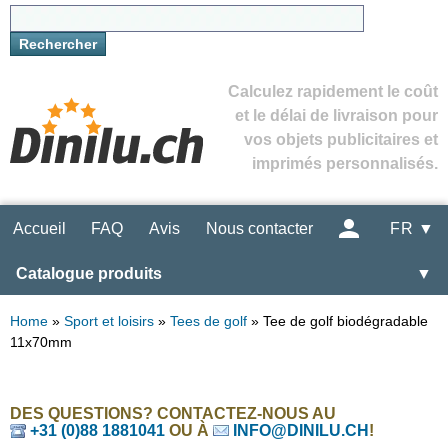
Calculez rapidement le coût
et le délai de livraison pour
vos objets publicitaires et
imprimés personnalisés.
Accueil
FAQ
Avis
Nous contacter
FR ▼
Catalogue produits
▼
Home
»
Sport et loisirs
»
Tees de golf
»
Tee de golf biodégradable
11x70mm
DES QUESTIONS? CONTACTEZ-NOUS AU
+31 (0)88 1881041
OU À
INFO@DINILU.CH
!