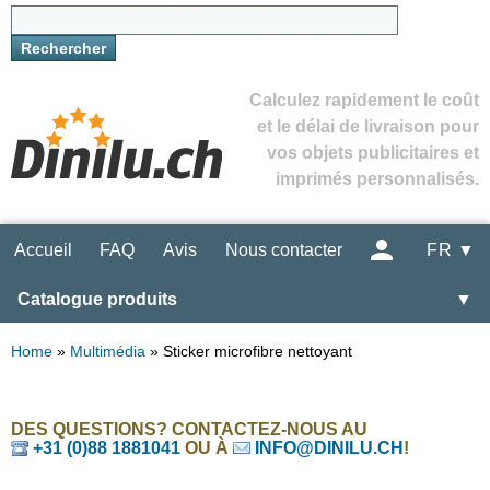
Calculez rapidement le coût
et le délai de livraison pour
vos objets publicitaires et
imprimés personnalisés.
Accueil
FAQ
Avis
Nous contacter
FR ▼
Catalogue produits
▼
Home
»
Multimédia
»
Sticker microfibre nettoyant
DES QUESTIONS? CONTACTEZ-NOUS AU
+31 (0)88 1881041
OU À
INFO@DINILU.CH
!