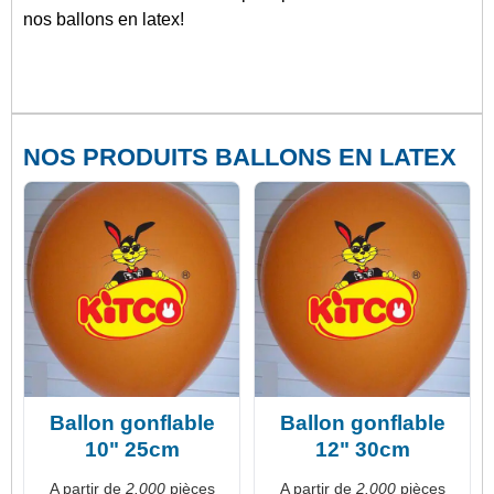
nos ballons en latex!
NOS PRODUITS BALLONS EN LATEX
Ballon gonflable
Ballon gonflable
10" 25cm
12" 30cm
A partir de
2.000
pièces
A partir de
2.000
pièces