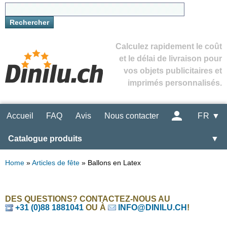
Calculez rapidement le coût
et le délai de livraison pour
vos objets publicitaires et
imprimés personnalisés.
Accueil
FAQ
Avis
Nous contacter
FR ▼
Catalogue produits
▼
Home
»
Articles de fête
»
Ballons en Latex
DES QUESTIONS? CONTACTEZ-NOUS AU
+31 (0)88 1881041
OU À
INFO@DINILU.CH
!