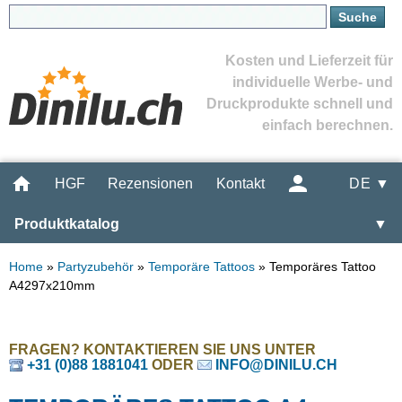
Kosten und Lieferzeit für
individuelle Werbe- und
Druckprodukte schnell und
einfach berechnen.
HGF
Rezensionen
Kontakt
DE ▼
Produktkatalog
▼
Home
»
Partyzubehör
»
Temporäre Tattoos
»
Temporäres Tattoo
A4297x210mm
FRAGEN? KONTAKTIEREN SIE UNS UNTER
+31 (0)88 1881041
ODER
INFO@DINILU.CH